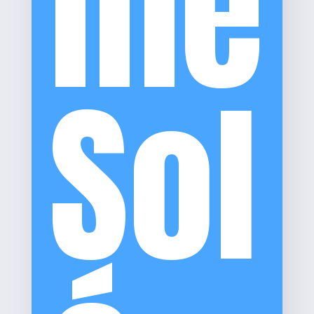
me
Sol