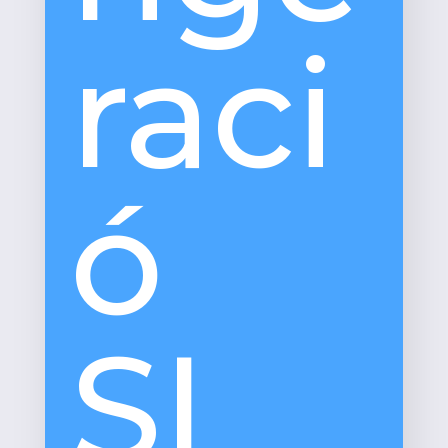
raci
ó
SL