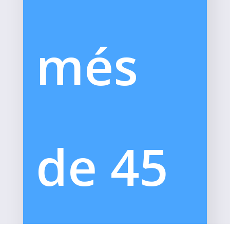
més
de 45