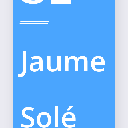
Jaume
Solé