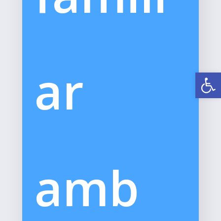
ar
Obre la 
amb