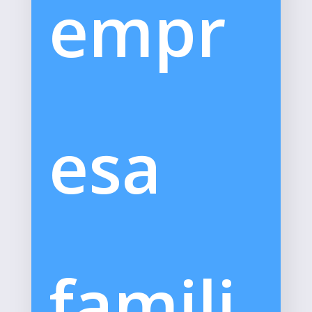
empr
esa
famili