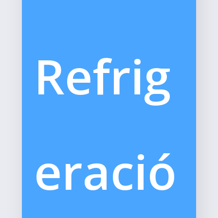
Refrig
eració