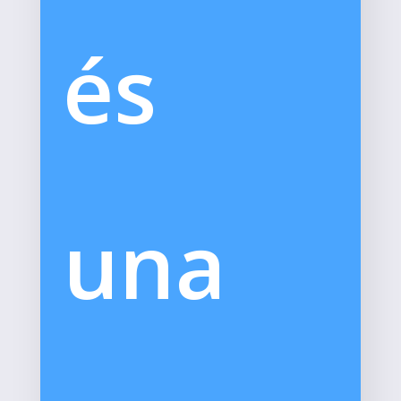
és
una