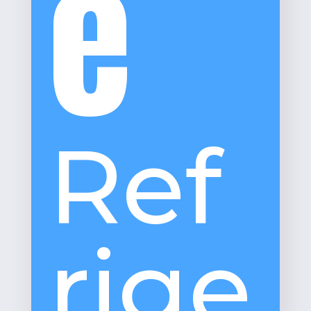
é
Ref
rige